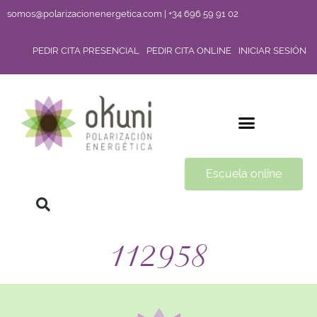
somos@polarizacionenergetica.com | +34 696 59 91 02
PEDIR CITA PRESENCIAL
PEDIR CITA ONLINE
INICIAR SESIÓN
Escuela online
112958