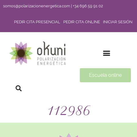
somos@polarizacionenergetica.com | +34 696 59 91 02
PEDIR CITA PRESENCIAL
PEDIR CITA ONLINE
INICIAR SESIÓN
Escuela online
112986