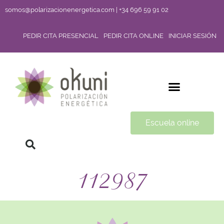
somos@polarizacionenergetica.com | +34 696 59 91 02
PEDIR CITA PRESENCIAL
PEDIR CITA ONLINE
INICIAR SESIÓN
Escuela online
112987