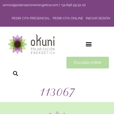
somos@polarizacionenergetica.com | +34 696 59 91 02
PEDIR CITA PRESENCIAL
PEDIR CITA ONLINE
INICIAR SESIÓN
Escuela online
113067