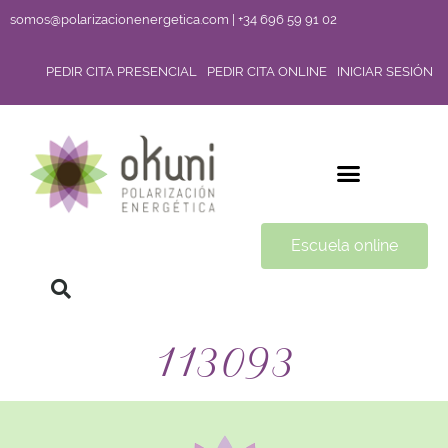
somos@polarizacionenergetica.com | +34 696 59 91 02
PEDIR CITA PRESENCIAL
PEDIR CITA ONLINE
INICIAR SESIÓN
Escuela online
113093