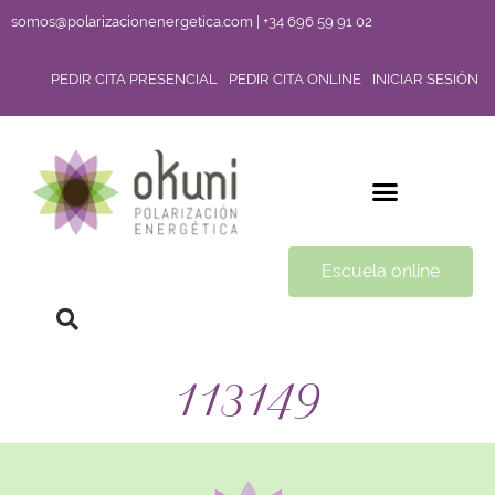
somos@polarizacionenergetica.com | +34 696 59 91 02
PEDIR CITA PRESENCIAL
PEDIR CITA ONLINE
INICIAR SESIÓN
Escuela online
113149