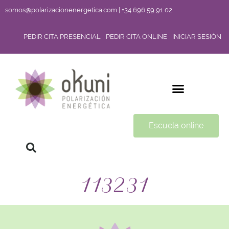
somos@polarizacionenergetica.com | +34 696 59 91 02
PEDIR CITA PRESENCIAL
PEDIR CITA ONLINE
INICIAR SESIÓN
Escuela online
113231