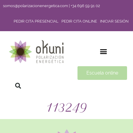
somos@polarizacionenergetica.com | +34 696 59 91 02
PEDIR CITA PRESENCIAL
PEDIR CITA ONLINE
INICIAR SESIÓN
Escuela online
113249