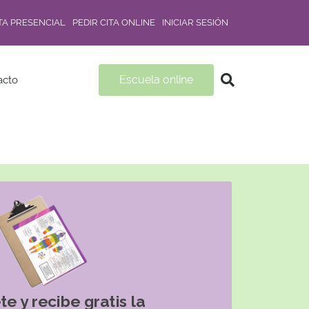
ITA PRESENCIAL
PEDIR CITA ONLINE
INICIAR SESIÓN
Escuela online
acto
te y recibe gratis la