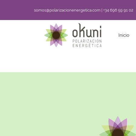
somos@polarizacionenergetica.com | +34 696 59 91 02
Inicio