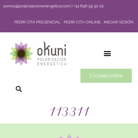
somos@polarizacionenergetica.com | +34 696 59 91 02
PEDIR CITA PRESENCIAL
PEDIR CITA ONLINE
INICIAR SESIÓN
Escuela online
113311