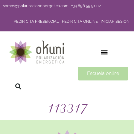
somos@polarizacionenergetica.com | +34 696 59 91 02
PEDIR CITA PRESENCIAL
PEDIR CITA ONLINE
INICIAR SESIÓN
Escuela online
113317