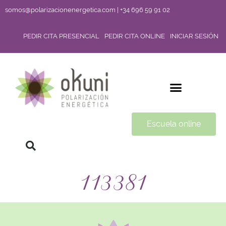
somos@polarizacionenergetica.com | +34 696 59 91 02
PEDIR CITA PRESENCIAL
PEDIR CITA ONLINE
INICIAR SESIÓN
Escuela online
113381