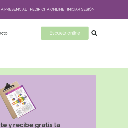
ITA PRESENCIAL
PEDIR CITA ONLINE
INICIAR SESIÓN
Escuela online
acto
te y recibe gratis la