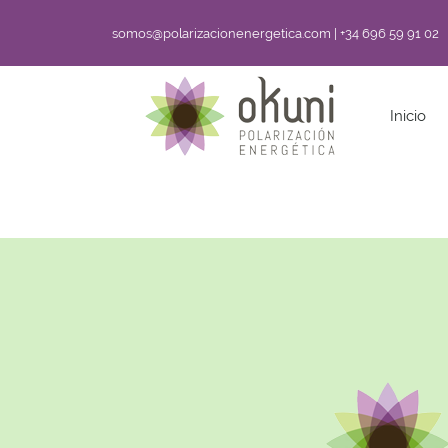
somos@polarizacionenergetica.com | +34 696 59 91 02
Inicio