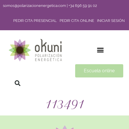
somos@polarizacionenergetica.com | +34 696 59 91 02
PEDIR CITA PRESENCIAL
PEDIR CITA ONLINE
INICIAR SESIÓN
Escuela online
113491