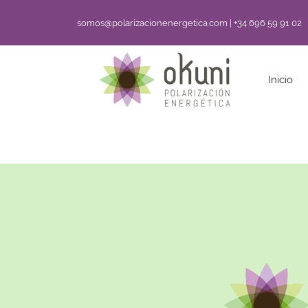
somos@polarizacionenergetica.com | +34 696 59 91 02
Inicio