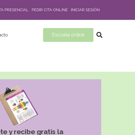
ITA PRESENCIAL
PEDIR CITA ONLINE
INICIAR SESIÓN
Escuela online
acto
te y recibe gratis la