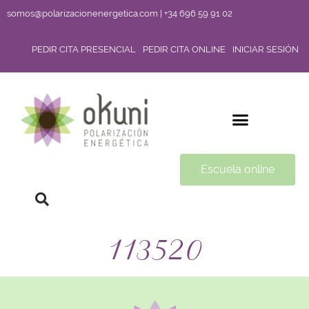
somos@polarizacionenergetica.com | +34 696 59 91 02
PEDIR CITA PRESENCIAL
PEDIR CITA ONLINE
INICIAR SESIÓN
Escuela online
113520