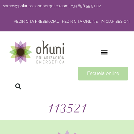
somos@polarizacionenergetica.com | +34 696 59 91 02
PEDIR CITA PRESENCIAL
PEDIR CITA ONLINE
INICIAR SESIÓN
Escuela online
113521