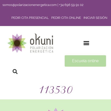
somos@polarizacionenergetica.com | +34 696 59 91 02
PEDIR CITA PRESENCIAL
PEDIR CITA ONLINE
INICIAR SESIÓN
Escuela online
113530