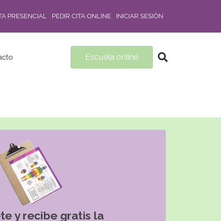
ITA PRESENCIAL
PEDIR CITA ONLINE
INICIAR SESIÓN
Escuela online
acto
te y recibe gratis la