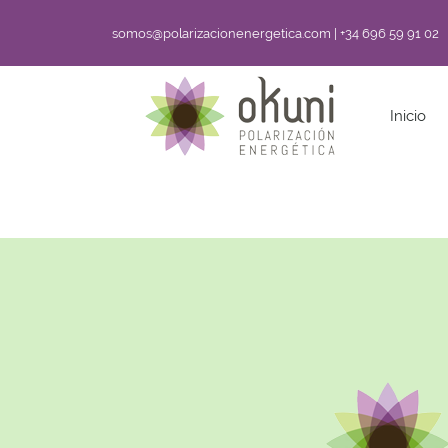
somos@polarizacionenergetica.com | +34 696 59 91 02
Inicio